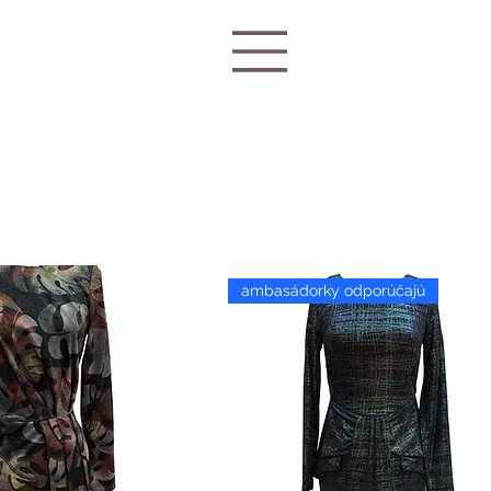
ambasádorky odporúčajú