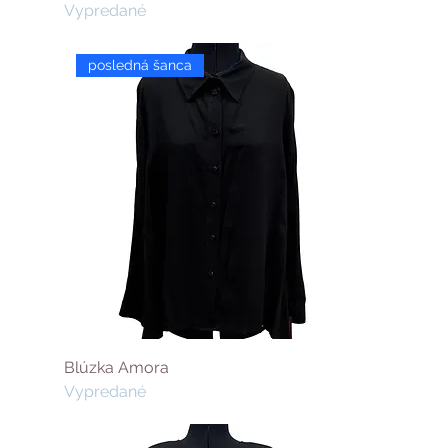
Vypredané
posledná šanca
Blúzka Amora
Vypredané