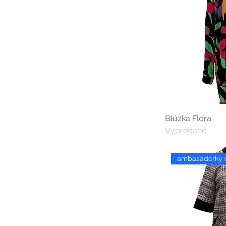
Blúzka Flora
Vypredané
ambasádorky 