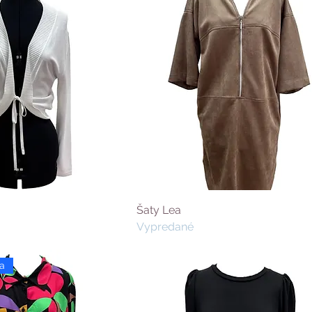
Šaty Lea
Vypredané
a