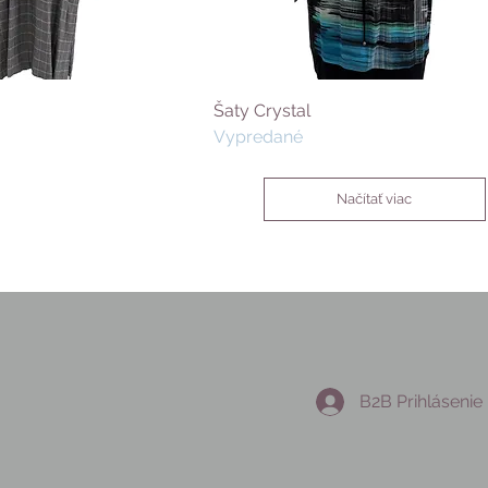
Šaty Crystal
Vypredané
Načítať viac
B2B Prihlásenie