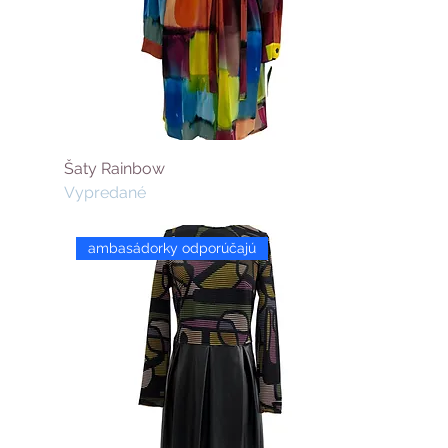
Šaty Rainbow
Vypredané
ambasádorky odporúčajú