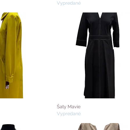
Vypredané
Šaty Mavie
Vypredané