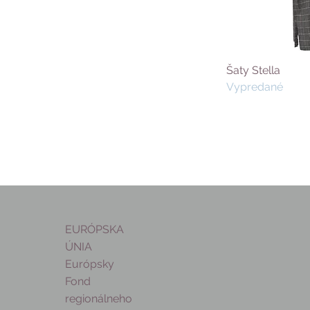
Šaty Stella
Vypredané
EURÓPSKA
ÚNIA
Európsky
Fond
regionálneho