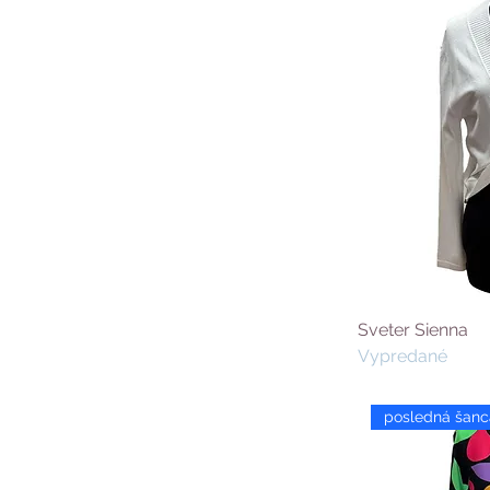
Sveter Sienna
Vypredané
posledná šanc