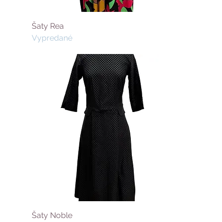
Šaty Rea
Vypredané
Šaty Noble