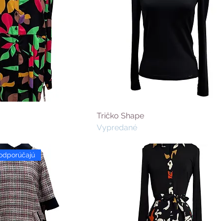
Tričko Shape
Vypredané
odporúčajú