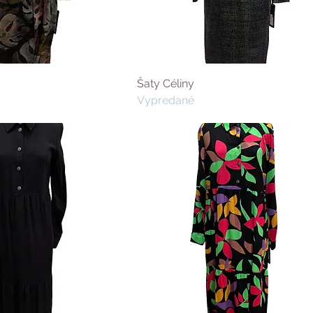
Šaty Céliny
Vypredané