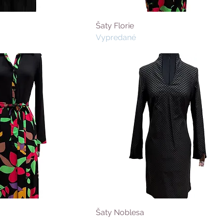
Šaty Florie
Vypredané
Šaty Noblesa