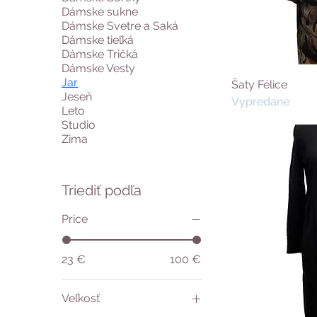
Dámske sukne
Dámske Svetre a Saká
Dámske tieľká
Dámske Tričká
Dámske Vesty
Jar
Šaty Félice
Jeseň
Vypredané
Leto
Studio
Zima
Triediť podľa
Price
23 €
100 €
Veľkosť