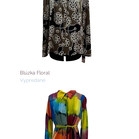
Blúzka Floral
Vypredané