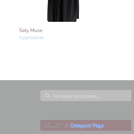
Šaty Muse
Vypredané
DOMOV
/
Category Page