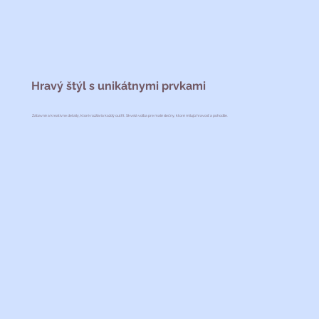
Hravý štýl s unikátnymi prvkami
Zábavné a kreatívne detaily, ktoré rozžiaria každý outfit. Skvelá voľba pre malé slečny, ktoré milujú hravosť a pohodlie.