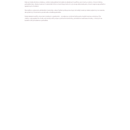
Kde sa móda stretáva s láskou, vzniká naša jedinečná kolekcia zladených outfitov pre mamy a dcéry. Hravé mikiny,
pohodlné šaty, štýlové sukne či roztomilé tričká s matching motívmi vytvárajú dokonalé páry, ktoré rozprávajú príbeh o
spoločných chvíľach.
Starostlivo vyberané udržateľné materiály a slow fashion prístup zaručujú, že každý kúsok je nielen príjemný na nosenie,
ale aj šetrný k životnému prostrediu a ľudskej pokožke.
Naše zladené outfity nie sú len módnym vyjadrením – sú oslavou výnimočného puta medzi mamou a dcérou. Pre
všetky vaše spoločné chvíle, od rannej rutiny až po výnimočné okamihy, prinášame nadčasové kúsky, v ktorých sa
budete cítiť prirodzene a pohodlne.