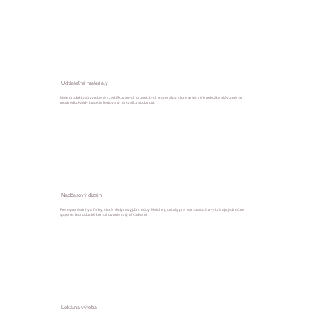
Udržateľné materiály
Naše produkty sú vyrobené z certifikovaných organických materiálov, ktoré sú šetrné k pokožke aj životnému
prostrediu. Každý kúsok je testovaný na kvalitu a odolnosť.
Nadčasový dizajn
Premyslené strihy a farby, ktoré nikdy nevyjdú z módy. Matching detaily pre mamu a dcéru vytvárajú jedinečné
spojenie. Jednoduché kombinovanie s inými kúskami.
Lokálna výroba