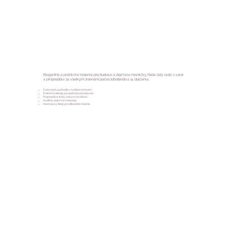
Elegantné a praktické riešenie pre budúce a dojčiace mamičky. Naše šaty rastú s vami
a prispôsobia sa všetkým zmenám počas tehotenstva aj dojčenia.
Funkčnosť a pohodlie v každom trimestri
Praktické detaily pre jednoduché dojčenie
Prispôsobivé strihy rastúce s bruškom
Kvalitné, príjemné materiály
Nadčasový dizajn pre dlhodobé nosenie