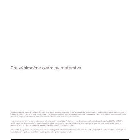
Pre výnimočné okamihy materstva
Materstvo prináša množstvo výnimočných okamihov, ktoré si zaslúžia byť oslávené. Keď sme videli, ako naše zákazníčky prechádzajú týmto krásnym obdobím,
chceli sme vytvoriť niečo špeciálne - kolekciu, ktorá by zachytila podstatu týchto vzácnych chvíľ. Kolekcia Mini&Me vznikla z túžby sprevádzať vás na tejto ceste
materstva, od prvých momentov tehotenstva až po radostné chvíle zdieľané s vašou dcérkou.
Veríme, že materstvo by nikdy nemalo znamenať kompromis v oblasti štýlu. Preto sme vytvorili kolekciu, ktorá spája eleganciu značky ANDREA MARTINY s
funkčnosťou, ktorú potrebujete. Tehotenské a dojčiace šaty, ktoré podčiarknu vašu krásu počas tehotenstva aj po ňom. A pre tie najvzácnejšie momenty
prinášame matching outfity - dokonale zladené kúsky pre mamy a ich malé princezné.
Kolekcia Mini&Me je našou oslavou materstva a jedinečného puta medzi mamou a dcérou. Je stvorená pre všetky tie neopakovateľné okamihy - prvé kopnutie,
prvé objatie, prvé spoločné prechádzky a všetky ďalšie míľniky, ktoré spolu prežívate.