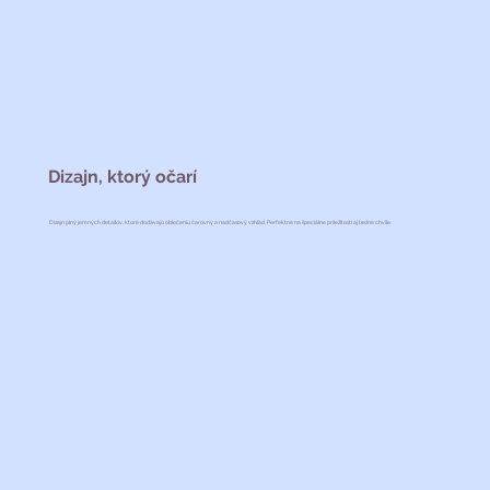
Dizajn, ktorý očarí
Dizajn plný jemných detailov, ktoré dodávajú oblečeniu čarovný a nadčasový vzhľad. Perfektné na špeciálne príležitosti aj bežné chvíle.