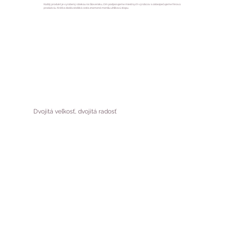
Každý produkt je vyrobený s láskou na Slovensku, čím podporujeme miestnych výrobcov a zabezpečujeme férovú
produkciu. Krátka dodávateľská cesta znamená menšiu uhlíkovú stopu.
Dvojitá veľkosť, dvojitá radosť