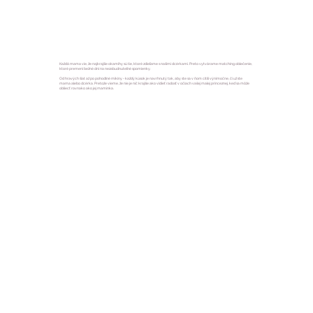
Každá mama vie, že najkrajšie okamihy sú tie, ktoré zdieľame s našimi dcérkami. Preto vytvárame matching oblečenie,
ktoré premení bežné dni na nezabudnuteľné spomienky.
Od hravých šiat až po pohodlné mikiny - každý kúsok je navrhnutý tak, aby ste sa v ňom cítili výnimočne, či už ste
mama alebo dcérka. Pretože vieme, že nie je nič krajšie ako vidieť radosť v očiach vašej malej princeznej, keď sa môže
obliecť rovnako ako jej maminka.