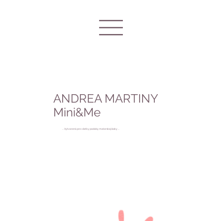
ANDREA MARTINY
Mini&Me
... Vytvorená pre všetky podoby materskej lásky ...