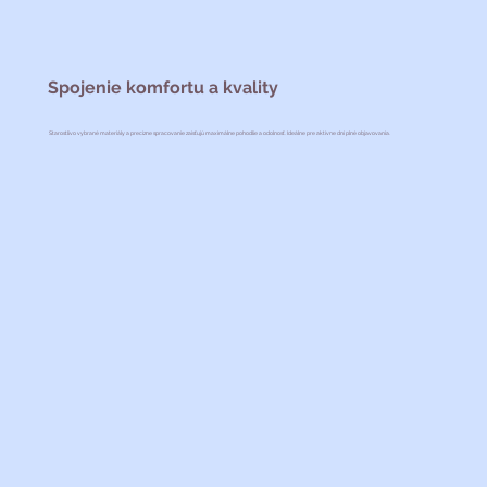
Spojenie komfortu a kvality
Starostlivo vybrané materiály a precízne spracovanie zaisťujú maximálne pohodlie a odolnosť. Ideálne pre aktívne dni plné objavovania.