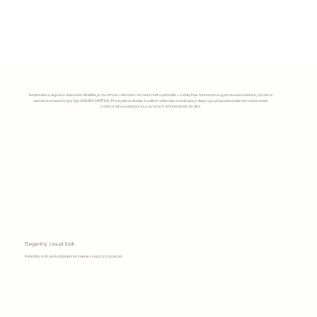
Tehotenské a dojčiace oblečenie Mini&Me je navrhnuté s dôrazom na funkčnosť a pohodlie v každej fáze tehotenstva aj po narodení dieťaťa, pričom si
zachováva neochvejný štýl ANDREA MARTINY. Premyslené detaily, kvalitné materiály a nadčasový dizajn vytvárajú dokonalú harmóniu medzi
praktickosťou a eleganciou v krivkách tehotenského bruška.
Elegantný casual look
Pohodlný strih pre každodenné nosenie s rastúcim bruškom.