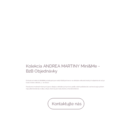
Kolekcia ANDREA MARTINY Mini&Me -
B2B Objednávky
Exkluzívna kolekcia Mini&Me je dostupná pre našich B2B partnerov na základe veľkoobchodných objednávok od 30
kusov (rôzne veľkosti, 3 - 10 rokov).
Ponúkame možnosť miernych úprav dizajnu a detailových prvkov podľa vašich požiadaviek, zachovávajúc pritom
najvyššie štandardy kvality a štýlu, ktoré sú pre našu značku charakteristické.
Kontaktujte nás