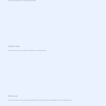
Letná tehotenská súprava v džínsovom prevedení.
Praktické zipsy
Kvalitné kovové zipsy pre jednoduché obliekanie a variabilitu nosenia.
Štýlové uzly
Dekoratívne uzly na ramenách dodávajú jednoduchému strihu jedinečný detail a ďalšie možnosti variability nosenia.