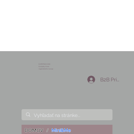
EURÓPSKA ÚNIA
Európsky Fond
regionálneho rozvoja
B2B Prihlásen
DOMOV
/
Mini&Me