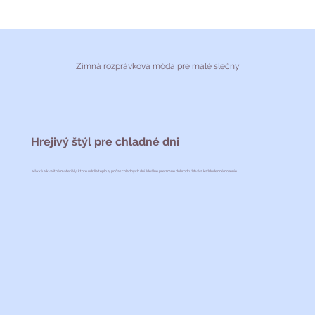
Zimná rozprávková móda pre malé slečny
Hrejivý štýl pre chladné dni
Mäkké a kvalitné materiály, ktoré udržia teplo aj počas chladných dní. Ideálne pre zimné dobrodružstvá a každodenné nosenie.