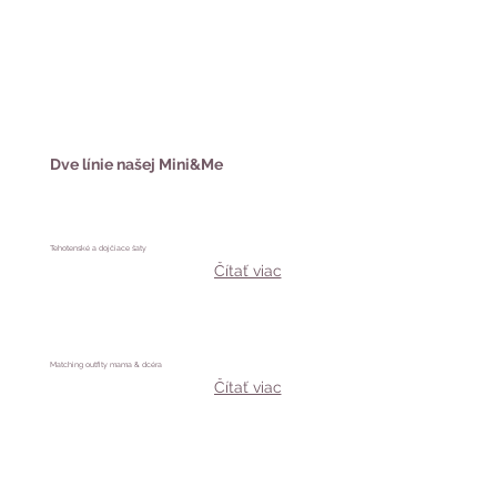
Dve línie našej Mini&Me
Tehotenské a dojčiace šaty
Čítať viac
Matching outfity mama & dcéra
Čítať viac