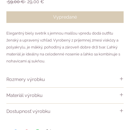
Normálna
Zľavnená
 59,00 € 
29,00 €
cena
cena
Vypredané
Elegantný biely svetrík s jemnou mašľou vpredu dodá outfitu
ženský a upravený vzhľad. Vyrobený z príjemnej zmesi viskózy a
polyakrylu, je mäkký, pohodlný a zároveň dobre drží tvar. Ľahký
materiál je ideálny na celodenné nosenie a ľahko sa kombinuje s
nohavicami aj sukňou.
Rozmery výrobku
Dĺžka chrbta - 50 cm
Materiál výrobku
Dĺžka rukáva - 58 cm
Obvod hrudníka - 90 cm
58 % viskóza 32% polyakryl 10% elastan
Dostupnosť výrobku
vo veľkosti 44 a 46