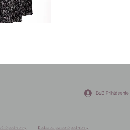
B2B Prihlásenie
ačné podmienky
Dodacie a platobné podmienky