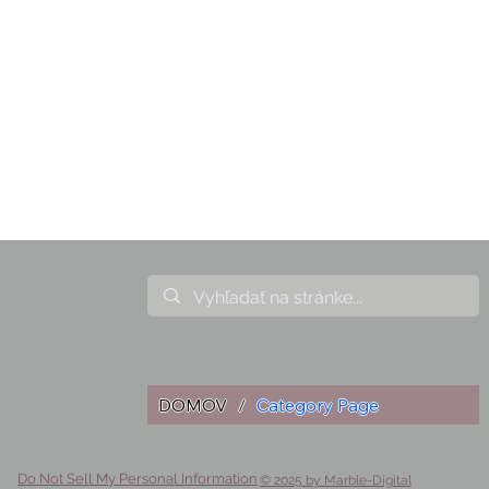
DOMOV
/
Category Page
Do Not Sell My Personal Information
© 2025 by Marble-Digital