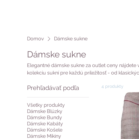
Domov
Dámske sukne
Dámske sukne
Elegantné dámske sukne za outlet ceny nájdete 
kolekciu sukní pre každú príležitosť - od klasický
Vyberajte z rôznych dĺžok: mini sukne pre odvážn
4 produkty
Prehľadávať podľa
nosenie či maxi sukne pre maximálnu eleganciu.
rôznych strihoch, vzoroch a materiáloch za skvelé
kvalitnými značkovými sukňami za výnimočné ce
Všetky produkty
Dámske Blúzky
Dámske Bundy
Dámske Kabáty
Dámske Košele
Dámske Mikiny