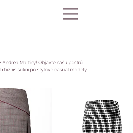
v Andrea Martiny! Objavte našu pestrú
ch biznis sukní po štýlové casual modely.
y look, midi sukne pre univerzálne
 V našej ponuke nájdete dámske sukne v
 outlet ceny. Doplňte svoj šatník
ny.