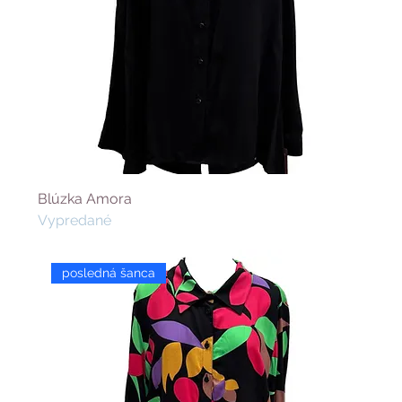
Blúzka Amora
Vypredané
posledná šanca