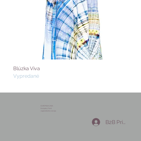
Blúzka Viva
Vypredané
EURÓPSKA ÚNIA
Európsky Fond
regionálneho rozvoja
B2B Prihlásen