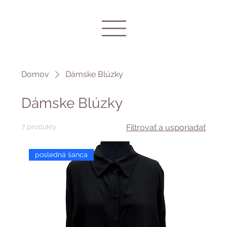
Domov
Dámske Blúzky
Dámske Blúzky
7 produkty
Filtrovať a usporiadať
posledná šanca