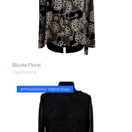
Blúzka Floral
Vypredané
ambasádorky odporúčajú