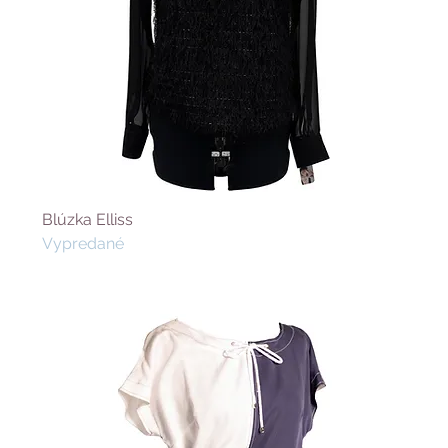
Blúzka Elliss
Vypredané