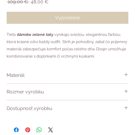
Normálna
Zľavnená
 109,00 € 
48,00 €
cena
cena
Vypredané
Tieto
dámske zelené šaty
vynikajú sviežou, elegantnou farbou,
ktorá krásne oživí každý outfit. Strih je pohodlný, zatiaľ čo príjemný
materiál zabezpečuje komfort počas celého dňa. Dizajn umožňuje
kombinovanie s doplnkami či vrchnými kúskami.
Materiál
100% viskóza
Rozmer výrobku
dĺžka chrbta - 92 cm
Dostupnosť výrobku
dĺžka rukáva - 44 cm
obvod hrude- 84 cm
Posledný kus veľkosti 36