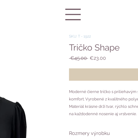
SKU: T - 1922
Tričko Shape
Regular
Sale
 €45.00 
€23.00
Price
Price
Moderné čierne tričko s priliehavým
komfort. Vyrobené z kvalitného poly
Materiál krásne drží tvar, rýchlo sch
na každodenné nosenie aj vrstvenie.
Rozmery výrobku