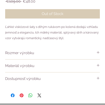
Regular
Sale
 €109.00 
€48.00
Price
Price
Out of Stock
Ľahké viskózové šaty s dlhým rukávom po kolená dodajú vzhľadu
jemnosť a eleganciu. Ich mäkký materiál, splývavý strih a károvaný
vzor vytvárajú romantický, nadčasový štýl.
Rozmer výrobku
Rozmer veľkosti 40 :
Materiál výrobku
Dĺžka chrbta - 96 cm
Dĺžka rukáva - 51 cm
100% viskóza
Obvod hrudníka - 92cm
Dostupnosť výrobku
Veľkosti 40 a 42