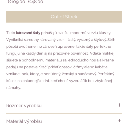
Regular
Sale
 €109.00 
€48.00
Price
Price
Out of Stock
Tieto
kárované šaty
prinášajú sviežu, modernú verziu klasiky.
Vynikniká samotný károvaný vzor – čistý, výrazný a štýlový. Strih
pôsobí uvoľnene, no zároveň upravene, takže šaty perfektne
fungujú na každý deň aj na pracovné povinnosti. Vďaka mäkkej
siluete a pohodlnému materiálu sa jednoducho nosia a krásne
padajú na postave. Stačí pridať opasok, čižmy alebo kabát a
vznikne look, ktorý je nenútený, ženský a nadčasový. Perfektný
kúsok na chladnejšie dni, keď chceš vyzerať šik bez zbytočnej
námahy.
Rozmer výrobku
Veľkosť 36 má rozmery:
Materiál výrobku
dĺžka chrbta - 92 cm,